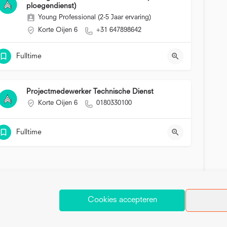
ploegendienst)
Young Professional (2-5 Jaar ervaring)
Korte Oijen 6
+31 647898642
Fulltime
Projectmedewerker Technische Dienst
Korte Oijen 6
0180330100
Fulltime
Cookies accepteren