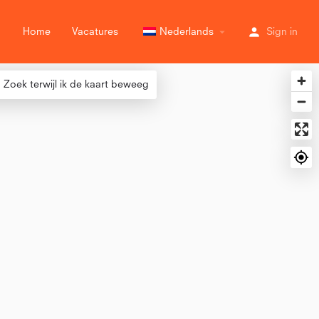
Home
Vacatures
Nederlands
Sign in
Zoek terwijl ik de kaart beweeg
varing), Professional (+5 Jaar ervaring)
varing), Professional (+5 Jaar ervaring)